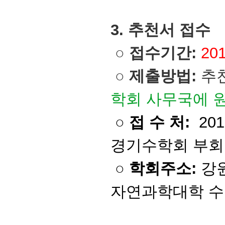
3. 추천서 
○
접수기간:
20
○
제출방법:
추
학회 사무국에 
○
접 수 처:
20
경기수학회 부회
○
학회주소:
강
자연과학대학 수학과