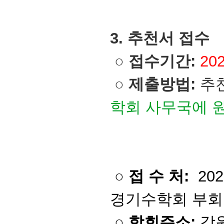
3. 추천서 
○
접수기간:
20
○
제출방법:
추
학회 사무국에 
○
접 수 처:
20
경기수학회 부회
○
학회주소:
강